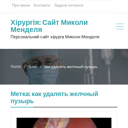
Про мене
Контакти
Задати питання
Хірургія: Сайт Миколи
Менделя
Персональний сайт хірурга Миколи Менделя
Home
Блог
как удалять желчный пузырь
Метка:
как удалять желчный
пузырь