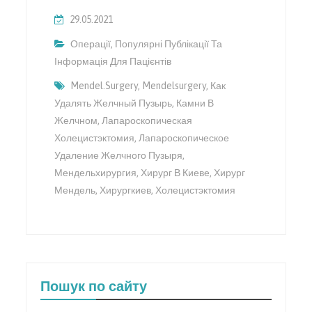
29.05.2021
Операції
,
Популярні Публікації Та
Інформація Для Пацієнтів
Mendel.surgery
,
Mendelsurgery
,
Как
Удалять Желчный Пузырь
,
Камни В
Желчном
,
Лапароскопическая
Холецистэктомия
,
Лапароскопическое
Удаление Желчного Пузыря
,
Мендельхирургия
,
Хирург В Киеве
,
Хирург
Мендель
,
Хирургкиев
,
Холецистэктомия
Пошук по сайту