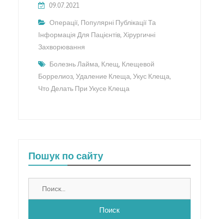
09.07.2021
Операції
,
Популярні Публікації Та
Інформація Для Пацієнтів
,
Хірургичні
Захворювання
Болезнь Лайма
,
Клещ
,
Клещевой
Боррелиоз
,
Удаление Клеща
,
Укус Клеща
,
Что Делать При Укусе Клеща
Пошук по сайту
Найти: