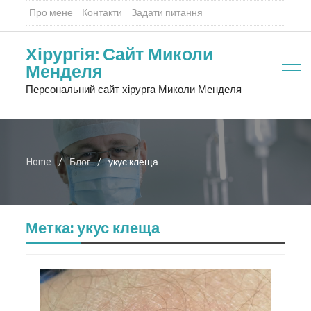
Про мене
Контакти
Задати питання
Хірургія: Сайт Миколи
Менделя
Персональний сайт хірурга Миколи Менделя
Home
Блог
укус клеща
Метка:
укус клеща