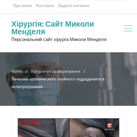
Про мене
Контакти
Задати питання
Хірургія: Сайт Миколи
Менделя
Персональний сайт хірурга Миколи Менделя
Home
Хірургичні захворювання
Лечение хронического гнойного гидраденита в
телепрограмме