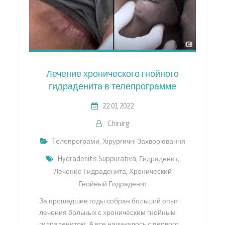
Лечение хронического гнойного
гидраденита в телепрограмме
22.01.2022
Chirurg
Телепрограми
,
Хірургичні Захворювання
Hydradenitis Suppurativa
,
Гидраденит
,
Лечение Гидраденита
,
Хронический
Гнойный Гидраденит
За прошедшие годы собран большой опыт
лечения больных с хроническим гнойным
гидраденитом. А все начиналось с первого