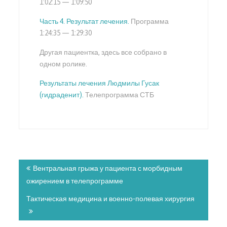
1:02:15 — 1:09:50
Часть 4. Результат лечения.
Программа
1:24:35 — 1:29:30
Другая пациентка, здесь все собрано в
одном ролике.
Результаты лечения Людмилы Гусак
(гидраденит).
Телепрограмма СТБ
Навигация
по
Вентральная грыжа у пациента с морбидным
записям
ожирением в телепрограмме
Тактическая медицина и военно-полевая хирургия