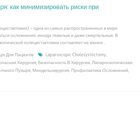
ря: как минимизировать риски при
лецистэктомия) – одна из самых распространенных в мире
аться осложнения, иногда тяжелые и даже смертельные. В
копической холецистэктомии составляет не менее…
ія Для Пацієнтів
Laparoscopic Cholesystectomy
,
опасная Хирургия
,
Безопасность В Хирургии
,
Лапароскопическая
лчного Пузыря
,
Мендельхирургия
,
Профилактика Осложнений
,