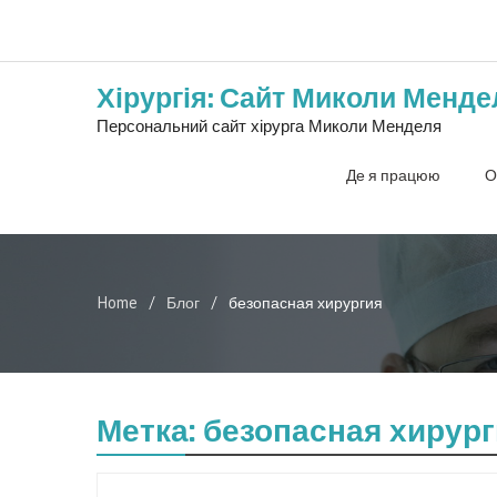
Хірургія: Сайт Миколи Менде
Персональний сайт хірурга Миколи Менделя
Де я працюю
О
Home
Блог
безопасная хирургия
Метка:
безопасная хирург