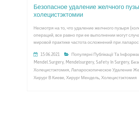
Безопасное удаление желчного пузы
холецистэктомии
Несмотря на то, что удаление желчного пузыря (хо
операций, все равно при ее выполнении могут случ
мировой практике частота осложнений при лапарос
15.06.2021
Популярні Публікації Та Інформац
Mendel.surgery
,
Mendelsurgery
,
Safety In Surgery
,
Без
Холецистэктомия
,
Лапароскопическое Удаление Же
Хирург В Киеве
,
Хирург Мендель
,
Холецистэктомия