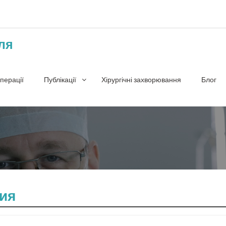
ля
перації
Публікації
Хірургічні захворювання
Блог
ия