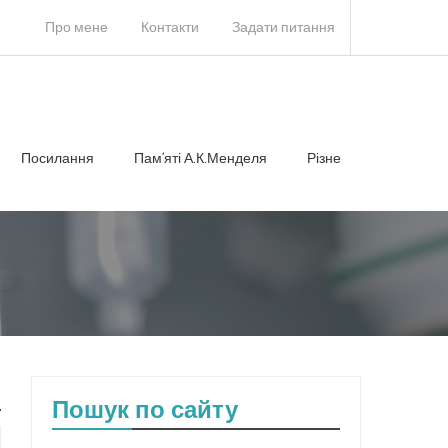
Про мене
Контакти
Задати питання
Посилання
Памʼяті А.К.Менделя
Різне
Пошук по сайту