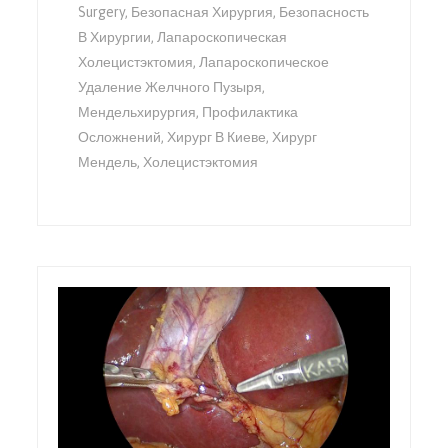
Surgery
,
Безопасная Хирургия
,
Безопасность
В Хирургии
,
Лапароскопическая
Холецистэктомия
,
Лапароскопическое
Удаление Желчного Пузыря
,
Мендельхирургия
,
Профилактика
Осложнений
,
Хирург В Киеве
,
Хирург
Мендель
,
Холецистэктомия