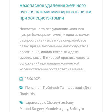
Безопасное удаление желчного
пузыря: как минимизировать риски
при холецистэктомии
Несмотря на то, что удаление желчного
пузыря (холецистэктомия) – одна из самых
распространенных в мире операций, все
равно при ее выполнении могут случаться
осложнения, иногда тяжелые и даже
смертельные. В мировой практике частота
осложнений при лапароскопической
холецистэктомии составляет не менее…
15.06.2021
Популярні Публікації Та Інформація Для
Пацієнтів
Laparoscopic Cholesystectomy
,
Mendel.surgery
,
Mendelsurgery
,
Safety In