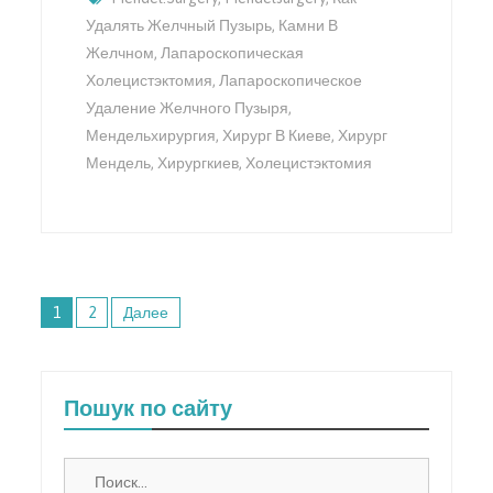
Удалять Желчный Пузырь
,
Камни В
Желчном
,
Лапароскопическая
Холецистэктомия
,
Лапароскопическое
Удаление Желчного Пузыря
,
Мендельхирургия
,
Хирург В Киеве
,
Хирург
Мендель
,
Хирургкиев
,
Холецистэктомия
Навигация
1
2
Далее
по
записям
Пошук по сайту
Найти: