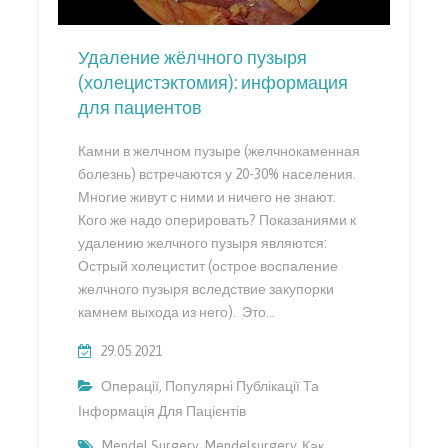
Удаление жёлчного пузыря
(холецистэктомия): информация
для пациентов
Камни в желчном пузыре (желчнокаменная
болезнь) встречаются у 20-30% населения.
Многие живут с ними и ничего не знают.
Кого же надо оперировать? Показаниями к
удалению желчного пузыря являются:
Острый холецистит (острое воспаление
желчного пузыря вследствие закупорки
камнем выхода из него). Это…
29.05.2021
Операції
,
Популярні Публікації Та
Інформація Для Пацієнтів
Mendel.surgery
,
Mendelsurgery
,
Как