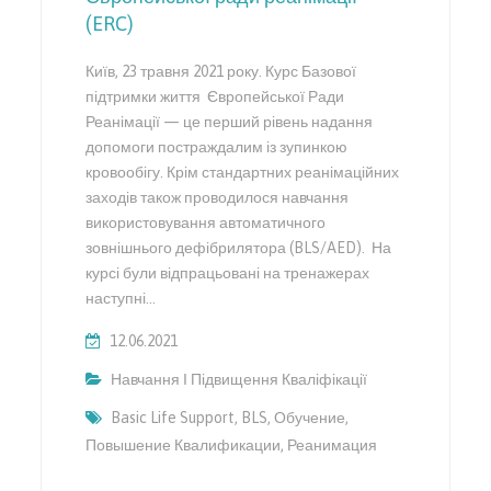
(ERC)
Київ, 23 травня 2021 року. Курс Базової
підтримки життя Європейської Ради
Реанімації — це перший рівень надання
допомоги постраждалим із зупинкою
кровообігу. Крім стандартних реанімаційних
заходів також проводилося навчання
використовування автоматичного
зовнішнього дефібрилятора (BLS/AED). На
курсі були відпрацьовані на тренажерах
наступні…
12.06.2021
Навчання І Підвищення Кваліфікації
Basic Life Support
,
BLS
,
Обучение
,
Повышение Квалификации
,
Реанимация