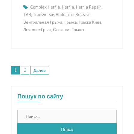
Complex Hernia
,
Hernia
,
Hernia Repair
,
TAR
,
Transversus Abdominis Release
,
Вентральная Грыжа
,
Грыжа
,
Грыжа Киев
,
Лечение Грыж
,
Сложная Грыжа
Навигация
1
2
Далее
по
записям
Пошук по сайту
Найти: