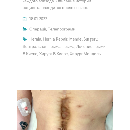
каждого эпизода. Описание истории
пациента находится после ссылок…
18.01.2022
Операції
,
Телепрограми
Hernia
,
Hernia Repair
,
Mendel.surgery
,
Вентральная Грыжа
,
Грыжа
,
Лечение Грыжи
В Киеве
,
Хирург В Киеве
,
Хирург Мендель