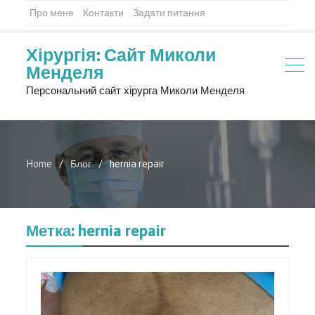
Про мене
Контакти
Задати питання
Хірургія: Сайт Миколи
Менделя
Персональний сайт хірурга Миколи Менделя
Home
Блог
hernia repair
Метка:
hernia repair