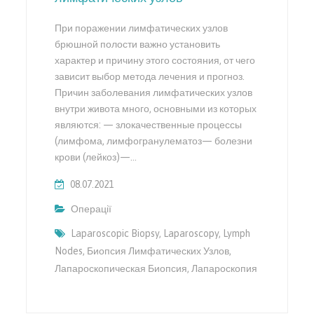
При поражении лимфатических узлов
брюшной полости важно установить
характер и причину этого состояния, от чего
зависит выбор метода лечения и прогноз.
Причин заболевания лимфатических узлов
внутри живота много, основными из которых
являются: — злокачественные процессы
(лимфома, лимфогранулематоз— болезни
крови (лейкоз)—…
08.07.2021
Операції
Laparoscopic Biopsy
,
Laparoscopy
,
Lymph
Nodes
,
Биопсия Лимфатических Узлов
,
Лапароскопическая Биопсия
,
Лапароскопия