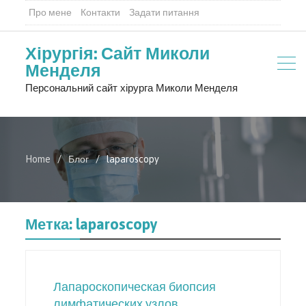
Про мене
Контакти
Задати питання
Хірургія: Сайт Миколи
Менделя
Персональний сайт хірурга Миколи Менделя
Home
Блог
laparoscopy
Метка:
laparoscopy
Лапароскопическая биопсия
лимфатических узлов