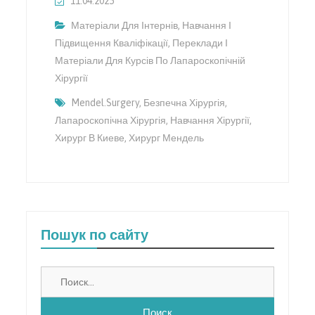
11.04.2025
Матеріали Для Інтернів
,
Навчання І
Підвищення Кваліфікації
,
Переклади І
Матеріали Для Курсів По Лапароскопічній
Хірургії
Mendel.surgery
,
Безпечна Хірургія
,
Лапароскопічна Хірургія
,
Навчання Хірургії
,
Хирург В Киеве
,
Хирург Мендель
Пошук по сайту
Найти: