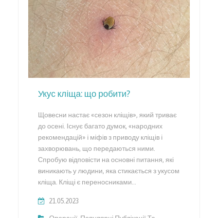
Укус кліща: що робити?
Щовесни настає «сезон кліщів», який триває
до осені. Існує багато думок, «народних
рекомендацій» і міфів з приводу кліщів і
захворювань, що передаються ними.
Спробую відповісти на основні питання, які
виникають у людини, яка стикається з укусом
кліща. Кліщі є переносниками…
21.05.2023
Операції
,
Популярні Публікації Та