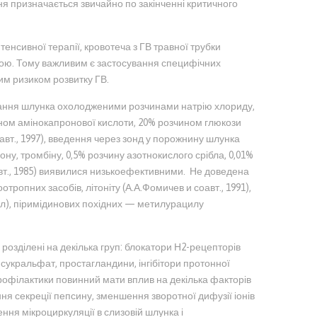
 призначається звичайно по закінченні критичного
енсивної терапії, кровотеча з ГВ травної трубки
ою. Тому важливим є застосування специфічних
ким ризиком розвитку ГВ.
ивання шлунка охолодженими розчинами натрію хлориду,
ном амінокапронової кислоти, 20% розчином глюкози
соавт., 1997), введення через зонд у порожнину шлунка
ону, тромбіну, 0,5% розчину азотнокислого срібла, 0,01%
вт., 1985) виявилися низькоефективними. Не доведена
отропних засобів, літоніту (А.А.Фомичев и соавт., 1991),
ліл), піримідинових похідних — метилурацилу
розділені на декілька груп: блокатори Н2-рецепторів
, сукральфат, простагландини, інгібітори протонної
офілактики повинний мати вплив на декілька факторів
я секреції пепсину, зменшення зворотної дифузії іонів
ння мікроциркуляції в слизовій шлунка і