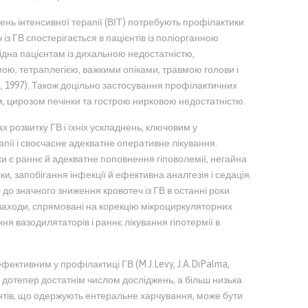
лень інтенсивної терапії (ВІТ) потребують профілактики
з ГВ спостерігається в пацієнтів із поліорганною
дна пацієнтам із дихальною недостатністю,
ою, тетраплегією, важкими опіками, травмою голови і
k, 1997). Також доцільно застосування профілактичних
м, цирозом печінки та гострою нирковою недостатністю.
 розвитку ГВ і їхніх ускладнень, ключовим у
апії і своєчасне адекватне оперативне лікування.
є раннє й адекватне поповнення гіповолемії, негайна
ки, запобігання інфекції й ефективна аналгезія і седація.
до значного зниження кровотеч із ГВ в останні роки
заходи, спрямовані на корекцію мікроциркуляторних
я вазодилятаторів і раннє лікування гіпотермії в
ективним у профілактиці ГВ (M.J.Levy, J.A.DiPalma,
а дотепер достатнім числом досліджень, а більш низька
єнтів, що одержують ентеральне харчування, може бути