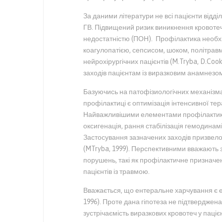
За даними літератури не всі пацієнти відді
ГВ. Підвищений ризик виникнення кровотеч і
недостатністю (ПОН). Профілактика необхі
коагулопатією, сепсисом, шоком, політравм
нейрохірургічних пацієнтів (M.Tryba, D.Coo
заходів пацієнтам із виразковим анамнезо
Базуючись на патофізиологічних механізмах
профілактиці є оптимізація інтенсивної тер
Найважливішими елементами профілактики 
оксигенація, рання стабілізація гемодинамі
Застосування зазначених заходів призвело 
(MTryba, 1999). Перспективними вважають 
порушень, такі як профілактичне призначенн
пацієнтів із травмою.
Вважається, що ентеральне харчування є еф
1996). Проте дана гіпотеза не підтверджен
зустрічаємість виразкових кровотеч у паці