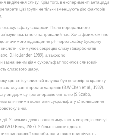
ння виділення слизу. Крім того, в експерименті антациди
епарати цієї групи не тільки зменшують дію факторів
и.
 октасульфату сахарози. Після перорального
зв’язуючись із нею на тривалий час. Хоча фізикохімічно
 до значимого підвищення рН через слабку буферну
 кислоти і стимулює секрецію слизу і бікарбонатів
bo, D.Hollander, 1989), а також по
и зазначеним діям сукральфат посилює слизовий
сть слизового шару.
у кровотік у слизовій шлунка був достовірно краще у
застосуванні простагландинів (B.W.Chen et al., 1989).
ту епідермісу і регенерацію епітелію (S.Szabo,
ивими клінічними ефектами сукральфату є: поліпшення
ровотоку в ній.
дії. У низьких дозах вони стимулюють секрецію слизу і
ій (W.D.Rees, 1987). У більш високих дозах,
тики виразкової хвороби, вони також пригнічують