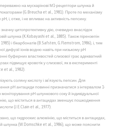
є переважно на мускарінові М1-рецептори шлунка й
локаторами (G.Breucha et al., 1981). Проте по механізму
е рН, і, отже, і не впливає на активність пепсину.
є значну цитопротективну дію, очевидно внаслідок
вій шлунка (K.Kobayashi et al., 1885). Також пірензепін
985) і бікарбонатів (B.Safsten, G.Flemstrom, 1986), і, тим
ої дифузії іонів водню навіть при низькому рН
енні буферних властивостей слизової грає адекватний
дозах підвищує кровотік у слизової, як в експерименті
e et al., 1982).
зують соляну кислоту і зв’язують пепсин. Для
ення рН антациди повинні призначатися з інтервалом 1-
о моніторування рН шлункового соку й індивідуальної
мінію, що міститься в антацидах зменшує пошкодження
лоти (J.E.Clain et al., 1977).
но, що гидроокис алюмінію, що міститься в антацидах,
й шлунка (W.Domschke et al., 1986), що може пояснити