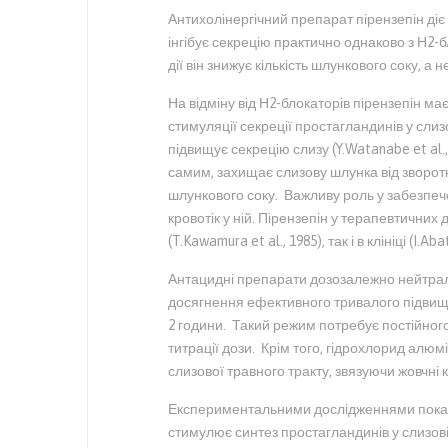
Антихолінергічний препарат пірензепін ді
інгібує секрецію практично однаково з Н2-б
дії він знижує кількість шлункового соку, а н
На відміну від Н2-блокаторів пірензепін ма
стимуляції секреції простагландинів у слизо
підвищує секрецію слизу (Y.Watanabe et al., 1
самим, захищає слизову шлунка від зворотн
шлункового соку. Важливу роль у забезпеч
кровотік у ній. Пірензепін у терапевтичних 
(T.Kawamura et al., 1985), так і в клініці (I.Abat
Антацидні препарати дозозалежно нейтралі
досягнення ефективного тривалого підвищ
2 години. Такий режим потребує постійног
титрації дози. Крім того, гідрохлорид алю
слизової травного тракту, звязуючи жовчні кис
Експериментальними дослідженнями показа
стимулює синтез простагландинів у слизові