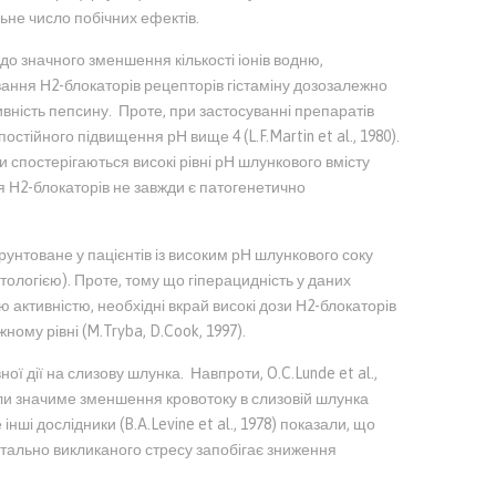
ьне число побічних ефектів.
о значного зменшення кількості іонів водню,
вання Н2-блокаторів рецепторів гістаміну дозозалежно
ивність пепсину. Проте, при застосуванні препаратів
стійного підвищення рН вище 4 (L.F.Martin et al., 1980).
аки спостерігаються високі рівні рН шлункового вмісту
ння Н2-блокаторів не завжди є патогенетично
унтоване у пацієнтів із високим рН шлункового соку
тологією). Проте, тому що гіперацидність у даних
 активністю, необхідні вкрай високі дози Н2-блокаторів
ому рівні (M.Tryba, D.Cook, 1997).
ої дії на слизову шлунка. Навпроти, O.C.Lunde et al.,
али значиме зменшення кровотоку в слизовій шлунка
інші дослідники (B.A.Levine et al., 1978) показали, що
тально викликаного стресу запобігає зниження