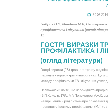
30.08.2014
Бобров О.Є., Мендель М.А., Нестеренко
профілактика і лікування (огляд літер
11.
ГОСТРІ ВИРАЗКИ Т
ПРОФІЛАКТИКА І Л
(огляд літератури)
Гострі виразки (ГВ) травного тракту є одні
періоді в хворих у критичних станах. Цим 
методу профілактики ГВ і лікування ускла
Незважаючи на те, що необхідність профіла
(В.П.Хохоля, 1985, А.А.Пономарев, А.А.Куры
невирішеними ряд питань про показання д
препарату і режиму профілактики (M.Tryba, 