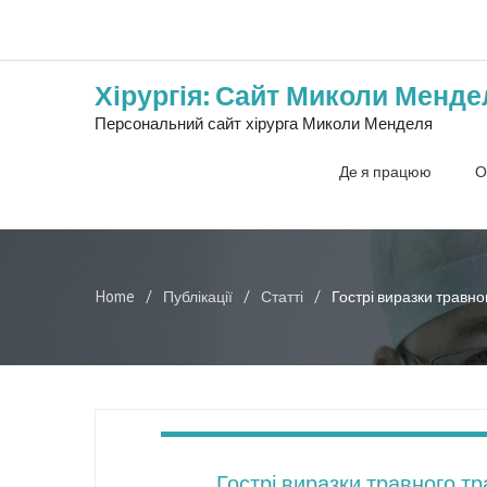
Хірургія: Сайт Миколи Менде
Персональний сайт хірурга Миколи Менделя
Де я працюю
О
Home
Публікації
Статті
Гострі виразки травног
Гострі виразки травного тр