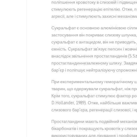
поліпшення кровотоку в слизовій і підвище
стимулюють регенерацію епітелію. Отже, пр
агресії, але і стимулюють захисні механізм
Сукральфат є основною алюмінієвою сіллю
застосування він покриває слизову шлунка, 
сукральфат є антацидом, він не приводить
ємність. Сукральфат зв’язує пепсин і жовчні
внаслідок звільнення простагландинів (S.Sza
простагландиннезалежному шляху. Завдяк
бар’єр і поліпшує нейтралізуючу спроможні
При експериментальному геморагічному шок
тварин, що одержували сукральфат, ніж при 
Крім того, сукральфат стимулює фактор рос
D.Hollander, 1989). Отже, найбільше важл
слизового бар’єра, регенерації слизової, і к
Простагландини мають подвійний механізм 
бікарбонатів і покращують кровотік у слизов
використовуваних для лікування і профілак