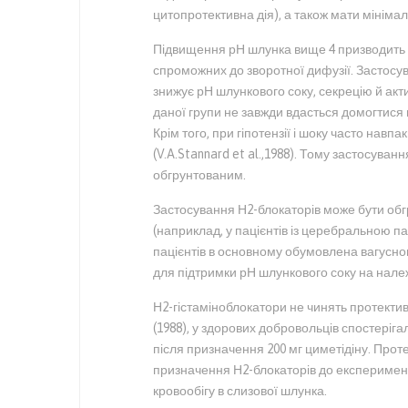
цитопротективна дія), а також мати мінімал
Підвищення рН шлунка вище 4 призводить д
спроможних до зворотної дифузії. Застосу
знижує рН шлункового соку, секрецію й акт
даної групи не завжди вдасться домогтися по
Крім того, при гіпотензії і шоку часто навп
(V.A.Stannard et al.,1988). Тому застосува
обгрунтованим.
Застосування Н2-блокаторів може бути обгр
(наприклад, у пацієнтів із церебральною па
пацієнтів в основному обумовлена вагусною
для підтримки рН шлункового соку на належн
Н2-гістаміноблокатори не чинять протективн
(1988), у здорових добровольців спостеріг
після призначення 200 мг циметідіну. Проте 
призначення Н2-блокаторів до експеримен
кровообігу в слизової шлунка.