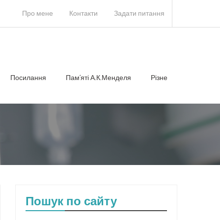
Про мене
Контакти
Задати питання
Посилання
Памʼяті А.К.Менделя
Різне
Пошук по сайту