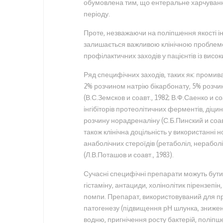
обумовлена тим, що ентеральне харчування
періоду.
Проте, незважаючи на поліпшення якості інт
залишається важливою клінічною проблем
профілактичних заходів у пацієнтів із висо
Ряд специфічних заходів, таких як: пром
2% розчином натрію бікарбонату, 5% розчи
(В.С.Земсков и соавт., 1982; В.Ф.Саенко и 
інгібіторів протеолітичних ферментів, діцин
розчину норадреналіну (С.Б.Пинский и соа
також клінічна доцільність у використанні но
анаболічних стероїдів (ретаболіл, нерабо
(Л.В.Поташов и соавт., 1983).
Сучасні специфічні препарати можуть бути 
гістаміну, антациди, холінолітик пірензепін
помпи. Препарат, використовуваний для пр
патогенезу (підвищення рН шлунка, зниженн
водню, пригнічення росту бактерій, поліпше