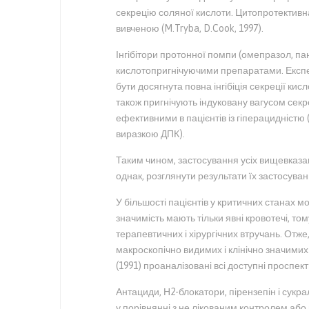
секрецію соляної кислоти. Цитопротективн
вивченою (M.Tryba, D.Cook, 1997).
Інгібітори протонної помпи (омепразол, п
кислотопригнічуючими препаратами. Експер
бути досягнута повна інгібіція секреції кисл
також пригнічують індуковану вагусом секр
ефективними в пацієнтів із гіперацидністю 
виразкою ДПК).
Таким чином, застосування усіх вищевказа
однак, розглянути результати їх застосуванн
У більшості пацієнтів у критичних станах м
значимість мають тільки явні кровотечі, то
терапевтичних і хірургічних втручань. Отж
макроскопічно видимих і клінічно значимих к
(1991) проаналізовані всі доступні проспек
Антациди, Н2-блокатори, пірензепін і сукр
у порівнянні з не лікованим контролем або