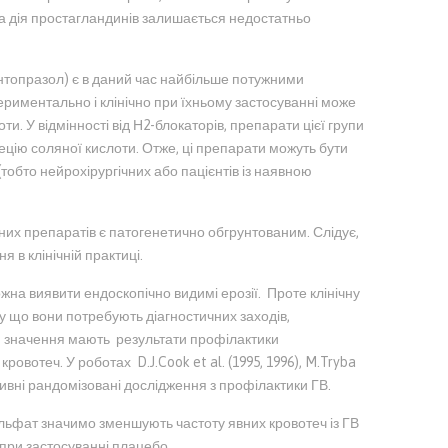
а дія простагландинів залишається недостатньо
антопразол) є в даний час найбільше потужними
иментально і клінічно при їхньому застосуванні може
оти. У відмінності від Н2-блокаторів, препарати цієї групи
ецію соляної кислоти. Отже, ці препарати можуть бути
(тобто нейрохірургічних або пацієнтів із наявною
них препаратів є патогенетично обгрунтованим. Слідує,
я в клінічній практиці.
ожна виявити ендоскопічно видимі ерозії. Проте клінічну
му що вони потребують діагностичних заходів,
е, значення мають результати профілактики
ровотеч. У роботах D.J.Cook et al. (1995, 1996), M.Tryba
тивні рандомізовані дослідження з профілактики ГВ.
альфат значимо зменшують частоту явних кровотеч із ГВ
 при застосуванні плацебо.