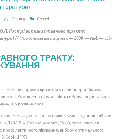
літератури)
Chirurg
Статті
 О.Л. Гострі виразки травного тракту:
атури) // Проблемы медицины. — 2000. — №4. — С.5-
РАВНОГО ТРАКТУ:
ІКУВАННЯ
єю з головних причин кровотеч у післяопераційному
фактом і обумовлена актуальність вибору раціонального
днень, що розвинулися.
ктичного лікування не викликає сумнівів у нинішній час
гин, 1987; В.Ф.Саенко и соавт., 1997), залишаються
о профілактичного лікування, вибору оптимального
D.Cook, 1997).