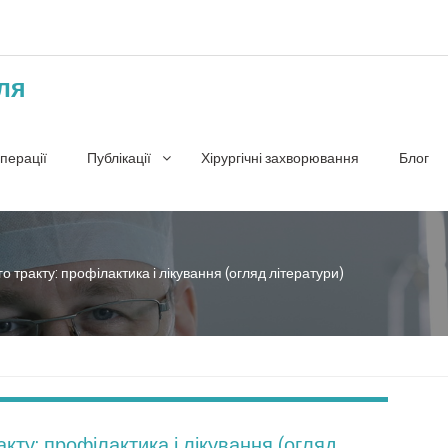
ля
перації
Публікації
Хірургічні захворювання
Блог
о тракту: профілактика і лікування (огляд літератури)
акту: профілактика і лікування (огляд