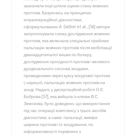
зазначили інші шляхи оцінки стану жовчних
протоків. Базуючись на принципах
інтраопераційної діагностики,
сформульованих A. Gelber et al., [56] автори
запропонували схему дослідження жовчних
протоків, яка включала спеціальні прийоми:
пальпацію жовчних протоків після мобілізації
дванадцятипалої кишки по Кохеру,
дослідження прохідності протоків і великого
дуоденального сосочка зондами,
проведеними через куксу міхурової протоки
і, нарешті, пальпацію жовчних протоків на
зонді. Надалі, у дисертаційній роботі О.Є.
Боброва [57], яка вийшла із клініки В.С.
Земскова, було доведено, що використання
під час операції комплексу з трьох засобів
діагностики, а саме: пальпації, виміри
ширини протоків і їх зондування, по
інформативності порівняно з