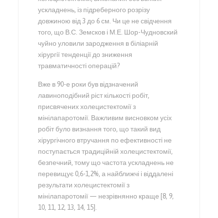
ускладнень, із підреберного розрізу
довжиною від 3 до 6 см. Чи це не свідчення
того, що В.С. Земсков і М.Е. Шор-Чудновский
чуйно уловили зародження в біліарній
хірургії тенденції до зниження
травматичності операцій?
Вже в 90-е роки був відзначений
лавиноподібний ріст кількості робіт,
присвячених холецистектомії з
мінілапаротомії. Важливим висновком усіх
робіт було визнання того, що такий вид
хірургічного втручання по ефективності не
поступається традиційній холецистектомії,
безпечний, тому що частота ускладнень не
перевищує 0,6-1,2%, а найближчі і віддалені
результати холецистектомії з
мінілапаротомії — незрівнянно краще [8, 9,
10, 11, 12, 13, 14, 15].