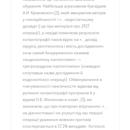
обурення. Найбільше агресивним був відзив
А.И. Краковского [3], який звинуватив авторів
у «несерйозності» і «… недостатньому
досвіді» (і це при матеріалі про 2927
операції), а нерідкі помилкові результати
холангіографії також відніс на «… досвід
хірурга, рентгенолога і якість дослідження»,
хоча самий безцеремонно називав
«ендоскопічну папілотомію» —
«ретроградною папілотомією» (очевидно
сплутавши назви дослідження й
ендоскопічної операції). Обвинувачення в
«негуманності і неетичності» відмови від
рутинної холангіографії пролунали й у
відзиві О.Б. Милонова и соавт., [5], які
зазначили, що при повторних втручаннях: «…
не діагностовані і не усунуті під час першої
операції ураження жовчних протоків
спостерігаються в 37,1% випадків». Хотілося