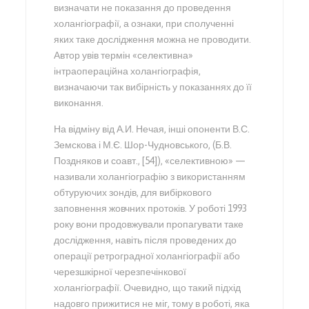
визначати не показання до проведення
холангіографії, а ознаки, при сполученні
яких таке дослідження можна не проводити.
Автор увів термін «селективна»
інтраопераційна холангіографія,
визначаючи так вибірність у показаннях до її
виконання.
На відміну від А.И. Нечая, інші опоненти В.С.
Земскова і М.Є. Шор-Чудновського, (Б.В.
Поздняков и соавт., [54]), «селективною» —
називали холангіографію з використанням
обтуруючих зондів, для вибіркового
заповнення жовчних протоків. У роботі 1993
року вони продовжували пропагувати таке
дослідження, навіть після проведених до
операції ретроградної холангіографії або
черезшкірної черезпечінкової
холангіографії. Очевидно, що такий підхід
надовго прижитися не міг, тому в роботі, яка