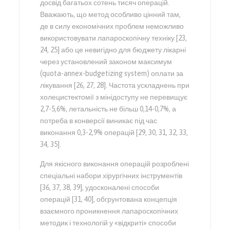
досвід багатьох сотень тисяч операцій.
Вважають, що метод особливо цінний там,
де в силу економічних проблем неможливо
використовувати лапароскопічну техніку [23,
24, 25] або це невигідно для бюджету лікарні
через установлений законом максимум
(quota-annex-budgetizing system) оплати за
лікування [26, 27, 28]. Частота ускладнень при
холецистектомії з мінідоступу не перевищує
2,7-5,6%, летальність не більш 0,14-0,7%, а
потреба в конверсії виникає під час
виконання 0,3-2,9% операцій [29, 30, 31, 32, 33,
34, 35].
Для якісного виконання операцій розроблені
спеціальні набори хірургічних інструментів
[36, 37, 38, 39], удосконалені способи
операцій [31, 40], обгрунтована концепція
взаємного проникнення лапароскопічних
методик і технологій у «відкриті» способи