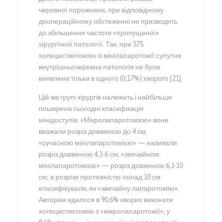
черевної порожнини, при відповідному
доопераційному обстеженні не призводить
до збільшення частоти «пропущеної»
хірургічної патології. Так, при 575
холецистектоміях із мінілапаротомії супутня
внутрішньочеревна патологія не була
виявлена тільки в одного (0,17%) хворого [21].
Цій же групі хірургів належить і найбільше
поширена сьогодні класифікація
мінідоступів. «Мікролапаротомією» вони
вважали розріз довжиною до 4 см,
«сучасною мінілапаротомією» — називали
розріз довжиною 4,1-6 см, «звичайною
мінілапаротомією» — розріз довжиною 6,1-10
см, а розрізи протяжністю понад 10 см
класифікували, як «звичайну лапаротомію».
Авторам вдалося в 90,6% хворих виконати
холецистектомію з «мікролапаротомії», у