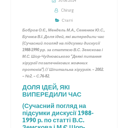
30.08.2014
Chirurg
Статті
Бобров О.Є., Мендель М.А., Семенюк Ю.С.,
Бучнєв В.І. Доля ідей, які випередили час
(Сучасний погляд на підсумки дискусії
1988-1990 рр. за статтєю В.С. Земскова і
М.С. Шор-Чудновського “Деякі питання
хірургії позапечнікових жовчних
протоків”) // Шпитальна хірургія. – 2002.
– №2. – С.76-82.
ДОЛЯ ІДЕЙ, ЯКІ
ВИПЕРЕДИЛИ ЧАС
(Сучасний погляд на
підсумки дискусії 1988-
1990 р. по статті В.С.
Земскова і М.Є.Шор-