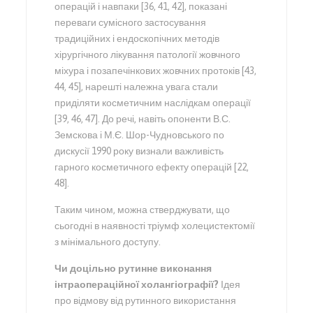
операцій і навпаки [36, 41, 42], показані
переваги сумісного застосування
традиційних і ендоскопічних методів
хірургічного лікування патології жовчного
міхура і позапечінкових жовчних протоків [43,
44, 45], нарешті належна увага стали
приділяти косметичним наслідкам операції
[39, 46, 47]. До речі, навіть опоненти В.С.
Земскова і М.Є. Шор-Чудновського по
дискусії 1990 року визнали важливість
гарного косметичного ефекту операцій [22,
48].
Таким чином, можна стверджувати, що
сьогодні в наявності тріумф холецистектомії
з мінімального доступу.
Чи доцільно рутинне виконання
інтраопераційної холангіографії?
Ідея
про відмову від рутинного використання