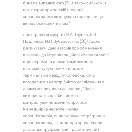
б знати, випадків чого (?), а також скільком із
цих хворих при першій операції
холангіографію виконували і на скільки це
виявилося ефективним?
Ленінградські хірурги (М.А. Трунин, Б.В.
Поздняков, И.Н. Зубаровский, [50]) також
критикували ідею авторів про обмеження
показань до інтраопераційної холангіографії
стриктурами та аномаліями жовчних
протоків і тубулярним стенозом
термінального відділу холедоха, хоча і
погодилися з непотрібністю дослідження в
деяких хворих, коли до операції були
використані способи прямого
контрастування жовчних протоків
(черезшкірна черезпечінкова
холангіографія, ендоскопічна ретроградна
холангіографія). Ці ж автори пропагували
достатньо трудомісткий, травматичний і