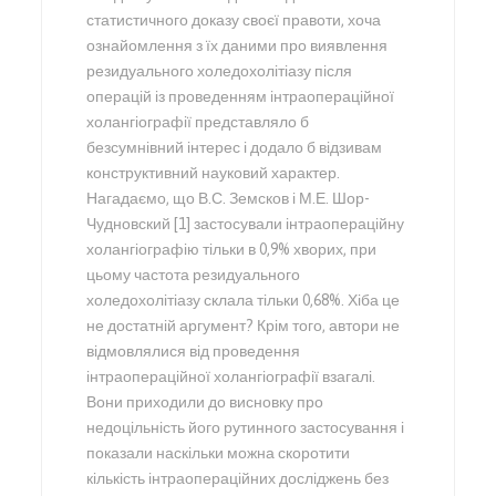
статистичного доказу своєї правоти, хоча
ознайомлення з їх даними про виявлення
резидуального холедохолітіазу після
операцій із проведенням інтраопераційної
холангіографії представляло б
безсумнівний інтерес і додало б відзивам
конструктивний науковий характер.
Нагадаємо, що В.С. Земсков і М.Е. Шор-
Чудновский [1] застосували інтраопераційну
холангіографію тільки в 0,9% хворих, при
цьому частота резидуального
холедохолітіазу склала тільки 0,68%. Хіба це
не достатній аргумент? Крім того, автори не
відмовлялися від проведення
інтраопераційної холангіографії взагалі.
Вони приходили до висновку про
недоцільність його рутинного застосування і
показали наскільки можна скоротити
кількість інтраопераційних досліджень без