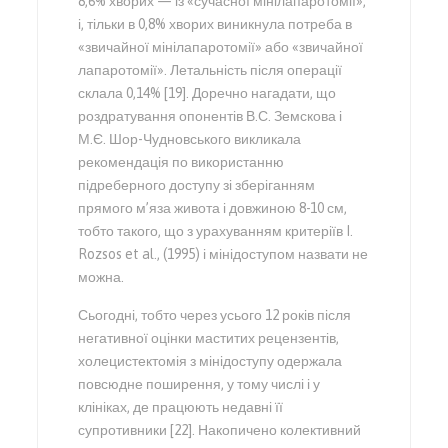
8,6% хворих — із «сучасної мінілапаротомії»,
і, тільки в 0,8% хворих виникнула потреба в
«звичайної мінілапаротомії» або «звичайної
лапаротомії». Летальність після операції
склала 0,14% [19]. Доречно нагадати, що
роздратування опонентів В.С. Земскова і
М.Є. Шор-Чудновського викликала
рекомендація по використанню
підреберного доступу зі зберіганням
прямого м’яза живота і довжиною 8-10 см,
тобто такого, що з урахуванням критеріїв I.
Rozsos et al., (1995) і мінідоступом назвати не
можна.
Сьогодні, тобто через усього 12 років після
негативної оцінки маститих рецензентів,
холецистектомія з мінідоступу одержала
повсюдне поширення, у тому числі і у
клініках, де працюють недавні її
супротивники [22]. Накопичено колективний