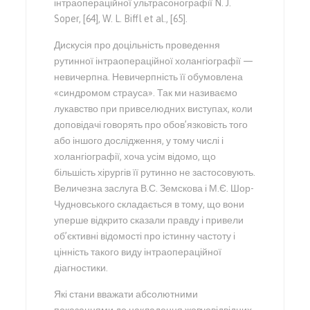
інтраопераційної ультрасонографії N. J.
Soper, [64], W. L. Biffl et al., [65].
Дискусія про доцільність проведення
рутинної інтраопераційної холангіографії —
невичерпна. Невичерпність її обумовлена
«синдромом страуса». Так ми називаємо
лукавство при привселюдних виступах, коли
доповідачі говорять про обов’язковість того
або іншого дослідження, у тому числі і
холангіографії, хоча усім відомо, що
більшість хірургів її рутинно не застосовують.
Величезна заслуга В.С. Земскова і М.Є. Шор-
Чудновського складається в тому, що вони
уперше відкрито сказали правду і привели
об’єктивні відомості про істинну частоту і
цінність такого виду інтраопераційної
діагностики.
Які стани вважати абсолютними