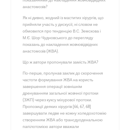
показаннями до накладення жовчовідвідних
анастомозів?
Як ні дивно, жодний із маститих хірургів, що
прийняли участь у дискусії, ні словом не
обмовился про тенденцію В.С. Земскова і
М.Є. Шор-Чудновського до перегляду
показань до накладення жовчовідвідних
анастомозів (ЖВА).
Що ж автори пропонували замість ЖВА?
По-перше, пролунав заклик до скорочення
частоти формування ЖВА на користь
завершення операції зовнішнім
дренуванням загальної жовчної протоки
(ЗЖП) через куксу міхурової протоки.
Пропозиції деяких хірургів [66, 67, 68]
завершувати ледве не кожну холедохотомію
створенням ЖВА або трансдуоденальною
папілотомією автори вважали