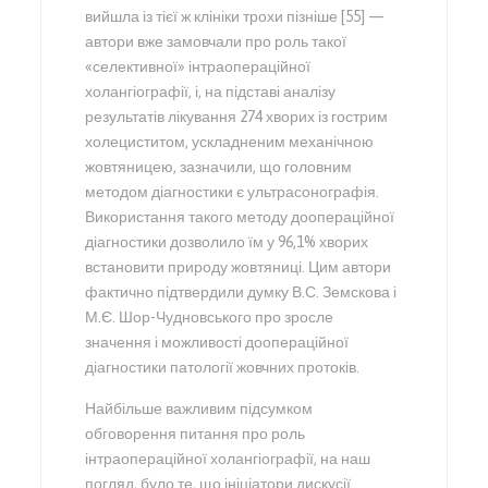
вийшла із тієї ж клініки трохи пізніше [55] —
автори вже замовчали про роль такої
«селективної» інтраопераційної
холангіографії, і, на підставі аналізу
результатів лікування 274 хворих із гострим
холециститом, ускладненим механічною
жовтяницею, зазначили, що головним
методом діагностики є ультрасонографія.
Використання такого методу доопераційної
діагностики дозволило їм у 96,1% хворих
встановити природу жовтяниці. Цим автори
фактично підтвердили думку В.С. Земскова і
М.Є. Шор-Чудновського про зросле
значення і можливості доопераційної
діагностики патології жовчних протоків.
Найбільше важливим підсумком
обговорення питання про роль
інтраопераційної холангіографії, на наш
погляд, було те, що ініціатори дискусії