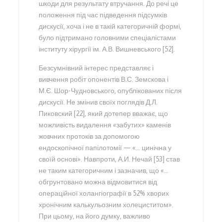
шкоди для результату втручання. До речі це
положення під час підведення підсумків
дискусії, хоча і не в такій категоричній формі,
було підтримано головними спеціалістами
інституту хірургії ім. А.В. Вишневського [52].
Безсумнівний інтерес представляє і
вивчення робіт опонентів В.С. Земскова і
М.Є. Шор-Чудновського, опублікованих після
дискусії. Не змінив своїх поглядів Д.Л.
Пиковский [22], який дотепер вважає, що
можливість видалення «забутих» каменів
жовчних протоків за допомогою
ендоскопічної папілотомії — «… цинічна у
своїй основі». Навпроти, А.И. Нечай [53] став
не таким категоричним і зазначив, що «…
обгрунтовано можна відмовитися від
операційної холангіографії в 52% хворих
хронічним калькульозним холециститом».
При цьому, на його думку, важливо