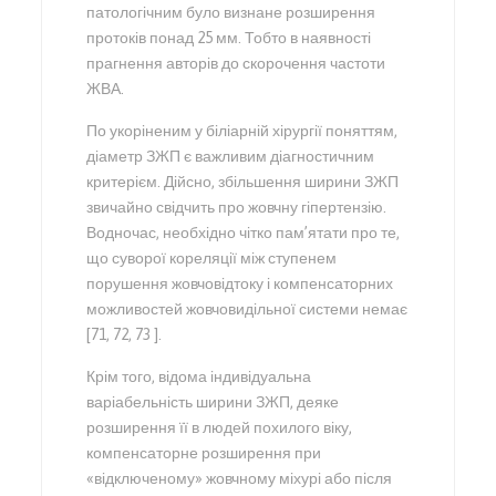
патологічним було визнане розширення
протоків понад 25 мм. Тобто в наявності
прагнення авторів до скорочення частоти
ЖВА.
По укоріненим у біліарній хірургії поняттям,
діаметр ЗЖП є важливим діагностичним
критерієм. Дійсно, збільшення ширини ЗЖП
звичайно свідчить про жовчну гіпертензію.
Водночас, необхідно чітко пам’ятати про те,
що суворої кореляції між ступенем
порушення жовчовідтоку і компенсаторних
можливостей жовчовидільної системи немає
[71, 72, 73 ].
Крім того, відома індивідуальна
варіабельність ширини ЗЖП, деяке
розширення її в людей похилого віку,
компенсаторне розширення при
«відключеному» жовчному міхурі або після