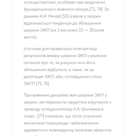
холецистектомії, особливо при видаленні
функціонуючого жовчного міхура [71, 74]. За
даними А.И. Нечай [53] із віком у хворих
відзначається тенденція до збільшення
ширини ЗЖП (на 1 мм кожні 15 — 20 років
життя).
Істотним для правильної інтепретації
результатів виміру ширини ЗЖП є рішення
питання про те, за рахунок чого його
збільшення відбулося, а саме: чи це
дилятація ЗЖП, або, потовщення стінок
ЗЖП? [75, 76].
При вивченні динаміки змін ширини ЗЖП у
хворих, які перенесли хірургічне втручання з
приводу холедохолітіазу А.А. Шалимов и
соавт., [77] показали, що після усунення
механічної перешкоди і забезпечення
адекватного жовчовідтоку можлива зворотна