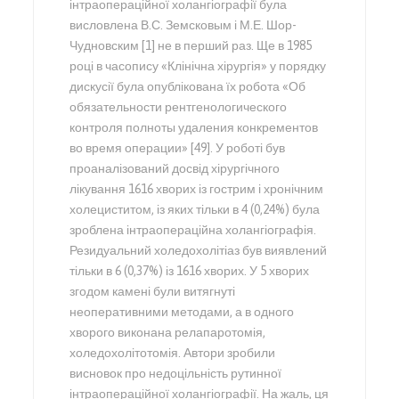
інтраопераційної холангіографії була
висловлена В.С. Земсковым і М.Е. Шор-
Чудновским [1] не в перший раз. Ще в 1985
році в часопису «Клінічна хірургія» у порядку
дискусії була опублікована їх робота «Об
обязательности рентгенологического
контроля полноты удаления конкрементов
во время операции» [49]. У роботі був
проаналізований досвід хірургічного
лікування 1616 хворих із гострим і хронічним
холециститом, із яких тільки в 4 (0,24%) була
зроблена інтраопераційна холангіографія.
Резидуальний холедохолітіаз був виявлений
тільки в 6 (0,37%) із 1616 хворих. У 5 хворих
згодом камені були витягнуті
неоперативними методами, а в одного
хворого виконана релапаротомія,
холедохолітотомія. Автори зробили
висновок про недоцільність рутинної
інтраопераційної холангіографії. На жаль, ця