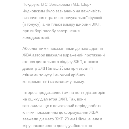
По-друге, В.С. Земсковим і М.Е. Шор-
Чудновским було зазначено на важливість
визначення втрати скорочувальної функції
(її тонусу), а не тільки виміру ширини ЗЖП,
при виборі засобу завершення
холедохотомії.
Абсолютними показаннями до накладення
ЖВА автори вважали виражений протяжний
стеноз дистального відділу ЗЖП, а також
діаметр ЗЖП більш 25 мм при втраті її
стінками тонусу і множині дрібних
конкрементів і «замазки» у ньому.
Інтерес представляє і зміна поглядів авторів
на оцінку діаметра ЗЖП. Так, вони
зазначили, що в початковий період роботи
клініки показанням до формування ЖВА
вважали діаметр ЗЖП 20 мм і більше, але в
міру накопичення досвіду абсолютно