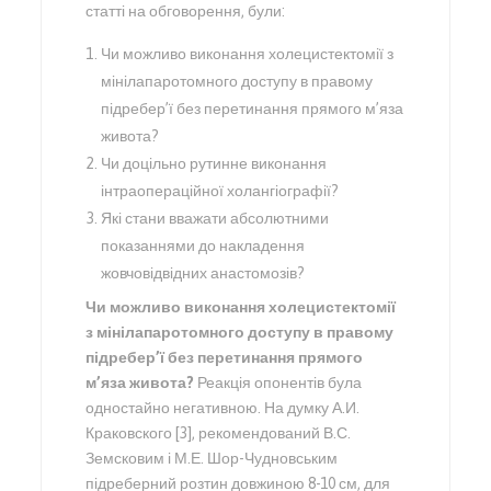
статті на обговорення, були:
Чи можливо виконання холецистектомії з
мінілапаротомного доступу в правому
підребер’ї без перетинання прямого м’яза
живота?
Чи доцільно рутинне виконання
інтраопераційної холангіографії?
Які стани вважати абсолютними
показаннями до накладення
жовчовідвідних анастомозів?
Чи можливо виконання холецистектомії
з мінілапаротомного доступу в правому
підребер’ї без перетинання прямого
м’яза живота?
Реакція опонентів була
одностайно негативною. На думку А.И.
Краковского [3], рекомендований В.С.
Земсковим і М.Е. Шор-Чудновським
підреберний розтин довжиною 8-10 см, для