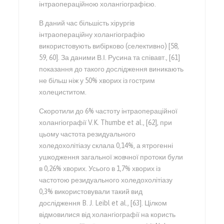
інтраопераційною холангіографією.
В даний час більшість хірургів
інтраопераційну холангіографію
використовують вибірково (селективно) [58,
59, 60]. За даними В.І. Русина та співавт., [61]
показання до такого дослідження виникають
не більш ніж у 50% хворих із гострим
холециститом.
Скоротили до 6% частоту інтраопераційної
холангіографії V.K. Thumbe et al., [62], при
цьому частота резидуального
холедохолітіазу склала 0,14%, а ятрогенні
ушкодження загальної жовчної протоки були
в 0,26% хворих. Усього в 1,7% хворих із
частотою резидуального холедохолітіазу
0,3% використовували такий вид
дослідження B. J. Leibl et al., [63]. Цілком
відмовилися від холангіографії на користь