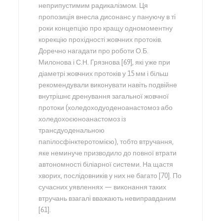
неприпустимим радикалізмом. Ця
пропозиція внесла дисонанс у пануючу в ті
роки концепцію про кращу одномоментну
корекцію прохідності жовчних протоків.
Доречно нагадати про роботи О.Б.
Милонова і С.Н. Грязнова [69], які уже при
діаметрі жовчних протоків у 15 мм і більш
рекомендували виконувати навіть подвійне
внутрішнє дренування загальної жовчної
протоки (холедоходуоденоанастомоз або
холедохоєюноанастомоз із
трансдуоденальною
папілосфінктеротомією), тобто втручання,
яке неминуче призводило до повної втрати
автономності біліарної системи. На щастя
хворих, послідовників у них не багато [70]. По
сучасних уявленнях — виконання таких
втручань взагалі вважають невиправданим
[61].