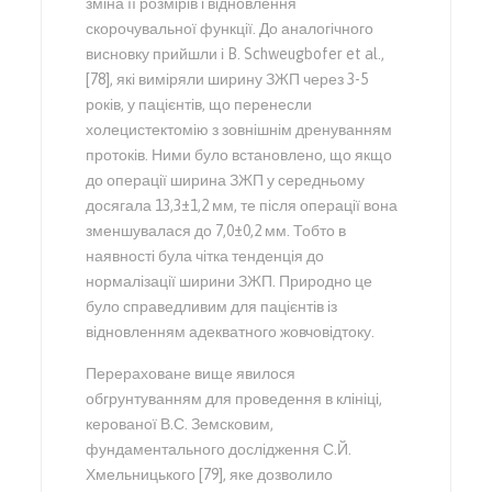
зміна її розмірів і відновлення
скорочувальної функції. До аналогічного
висновку прийшли і B. Schweugbofer et al.,
[78], які виміряли ширину ЗЖП через 3-5
років, у пацієнтів, що перенесли
холецистектомію з зовнішнім дренуванням
протоків. Ними було встановлено, що якщо
до операції ширина ЗЖП у середньому
досягала 13,3±1,2 мм, те після операції вона
зменшувалася до 7,0±0,2 мм. Тобто в
наявності була чітка тенденція до
нормалізації ширини ЗЖП. Природно це
було справедливим для пацієнтів із
відновленням адекватного жовчовідтоку.
Перераховане вище явилося
обгрунтуванням для проведення в клініці,
керованої В.С. Земсковим,
фундаментального дослідження С.Й.
Хмельницького [79], яке дозволило