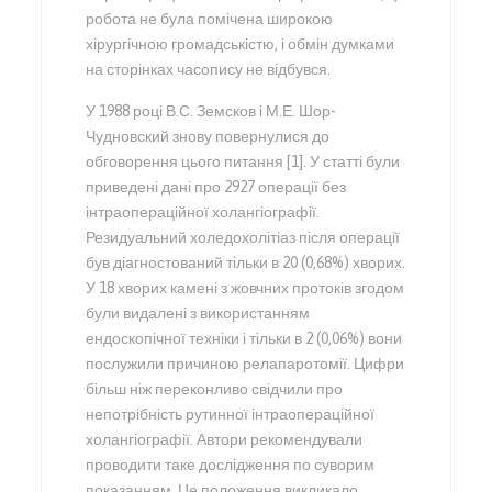
робота не була помічена широкою
хірургічною громадськістю, і обмін думками
на сторінках часопису не відбувся.
У 1988 році В.С. Земсков і М.Е. Шор-
Чудновский знову повернулися до
обговорення цього питання [1]. У статті були
приведені дані про 2927 операції без
інтраопераційної холангіографії.
Резидуальний холедохолітіаз після операції
був діагностований тільки в 20 (0,68%) хворих.
У 18 хворих камені з жовчних протоків згодом
були видалені з використанням
ендоскопічної техніки і тільки в 2 (0,06%) вони
послужили причиною релапаротомії. Цифри
більш ніж переконливо свідчили про
непотрібність рутинної інтраопераційної
холангіографії. Автори рекомендували
проводити таке дослідження по суворим
показанням. Це положення викликало