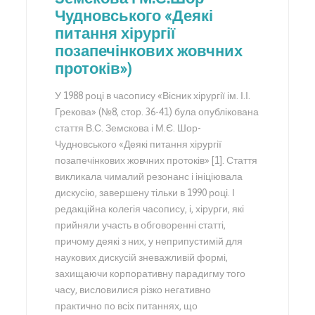
Чудновського «Деякі
питання хірургії
позапечінкових жовчних
протоків»)
У 1988 році в часопису «Вісник хірургії ім. І.І.
Грекова» (№8, стор. 36-41) була опублікована
стаття В.С. Земскова і М.Є. Шор-
Чудновського «Деякі питання хірургії
позапечінкових жовчних протоків» [1]. Стаття
викликала чималий резонанс і ініціювала
дискусію, завершену тільки в 1990 році. І
редакційна колегія часопису, і, хірурги, які
прийняли участь в обговоренні статті,
причому деякі з них, у неприпустимій для
наукових дискусій зневажливій формі,
захищаючи корпоративну парадигму того
часу, висловилися різко негативно
практично по всіх питаннях, що