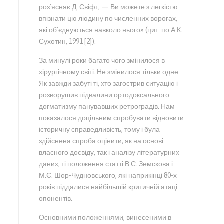
роз’ясняє Д. Свіфт, — Ви можете з легкістю
впізнати цю людину по численних ворогах,
які об’єднуються навколо нього» (цит. по А.К.
Сухотин, 1991 [2]).
За минулі роки багато чого змінилося в
хірургічному світі. Не змінилося тільки одне.
Як завжди забуті ті, хто загострив ситуацію і
розворушив підвалини ортодоксального
догматизму панувавших ретроградів. Нам
показалося доцільним спробувати відновити
історичну справедливість, тому і була
здійснена спроба оцінити, як на основі
власного досвіду, так і аналізу літературних
даних, ті положення статті В.С. Земскова і
М.Є. Шор-Чудновського, які наприкінці 80-х
років піддалися найбільшій критичній атаці
опонентів.
Основними положеннями, винесеними в