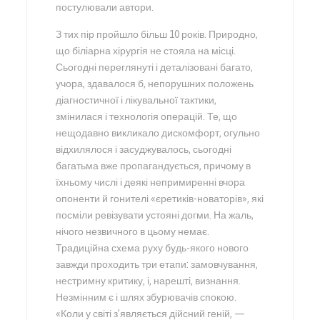
постулювали автори.
З тих пір пройшло більш 10 років. Природно,
що біліарна хірургія не стояла на місці.
Сьогодні переглянуті і деталізовані багато,
учора, здавалося б, непорушних положень
діагностичної і лікувальної тактики,
змінилася і технологія операцій. Те, що
нещодавно викликало дискомфорт, огульно
відхилялося і засуджувалось, сьогодні
багатьма вже пропагандується, причому в
їхньому числі і деякі непримиренні вчора
опоненти й гонителі «єретиків-новаторів», які
посміли ревізувати устояні догми. На жаль,
нічого незвичного в цьому немає.
Традиційна схема руху будь-якого нового
завжди проходить три етапи: замовчування,
нестримну критику, і, нарешті, визнання.
Незмінним є і шлях збурювачів спокою.
«Коли у світі з’являється дійсний геній, —