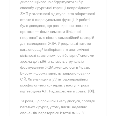
диференційовано обгрунтувати вибір
способу хірургічної корекції непрохідності
ЗЖП у залежності від ступеня та оборотності
втрати її скорочувальної функції. У роботі
було доведено, що розширення жовчних
протоків — тільки симптом біліарної
гіпертензії, але ніяк не самостійний критерій
для накладення ЖВА. У результаті питома
вага операцій із зберіганням анатомічної
цілісності та автономності біліарної системи
зросла до 92,8%, а кількість втручань із
формуванням ЖВА зменшилося в 4 рази.
Високу інформативність, запропонованих
С.Й. Хмельницким [79] інтраопераційних
морфологічних критеріїв, у наступні роки
підтвердили А.П. Радзиховский и соавт. , [80].
За роки, що пройшли з часу дискусії, погляди
багатьох хірургів, у тому числі і недавніх
опонентів, перетерпіли істотні зміни. У