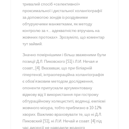
тривалий спосіб «селективної»
проксимальної і дистальної холангіографії
за допомогою зондів із роздувними
обтуруючими манжетками, як методу
контролю за «… адекватністю втручань на
жовчних протоках». Зрозуміло, що коментар
тут зайвий.
Значно помірнішими і більш зваженими були
позиції Д.Л. Пиковского [51] і Л.И. Нечая и
соавт., [4]. Вказавши, що при біліарній
гіпертензії, інтраопераційна холангіографія
є обов’язковим методом дослідження,
опоненти припускали аргументовану
відмову від її використання при гострому
обтураційному холециститі, водянці, емпіємі
жовчного міхура, тобто приблизно в 10-12%
хворих. Важливо враховувати те, що ні Д.Л.
Пиковский [51], ні Л.И. Нечай и соавт. [4] під
час дискусії не наводили жодного