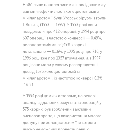
Найбільше наполегливими і послідовними у
вивченні ефективності холецистектомії з
мінілапаротомії були Угорські хірурги з групи
I. Rozsos, (1993 — 1997). У 1993 році вони
повідомили про 412 операції, у 1994 році про
607 операції з частотою конверсії — 0,49%,
релапаротоміями в 0,49% хворих і
летальністю — 0,16%, у 1995 році про 710, у
1996 році вже про 1357 втручання, а в 1997
році вони мали у своєму розпорядженні
досвід 1575 холецистектомій із
мінілапаротомії, із частотою конверсії 0,3%
[16-21].
У 1994 році цими ж авторами, на основі
аналізу віддалених результатів операцій у
575 хворих, був зроблений важливий
висновок про те, що використання малого
доступу при холецистектомії, із котрого
дійсно неможливо провести ревізію