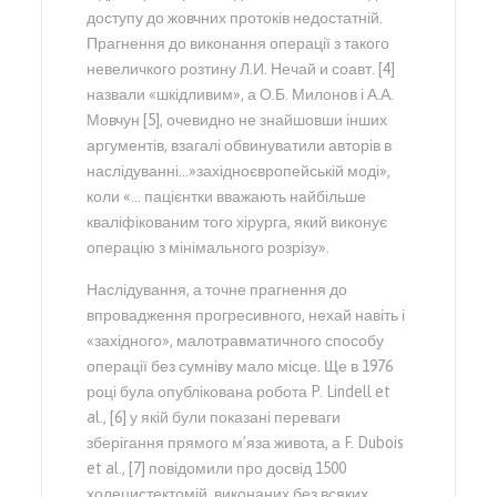
доступу до жовчних протоків недостатній.
Прагнення до виконання операції з такого
невеличкого розтину Л.И. Нечай и соавт. [4]
назвали «шкідливим», а О.Б. Милонов і А.А.
Мовчун [5], очевидно не знайшовши інших
аргументів, взагалі обвинуватили авторів в
наслідуванні…»західноєвропейській моді»,
коли «… пацієнтки вважають найбільше
кваліфікованим того хірурга, який виконує
операцію з мінімального розрізу».
Наслідування, а точне прагнення до
впровадження прогресивного, нехай навіть і
«західного», малотравматичного способу
операції без сумніву мало місце. Ще в 1976
році була опублікована робота P. Lindell et
al., [6] у якій були показані переваги
зберігання прямого м’яза живота, а F. Dubois
et al., [7] повідомили про досвід 1500
холецистектомій, виконаних без всяких