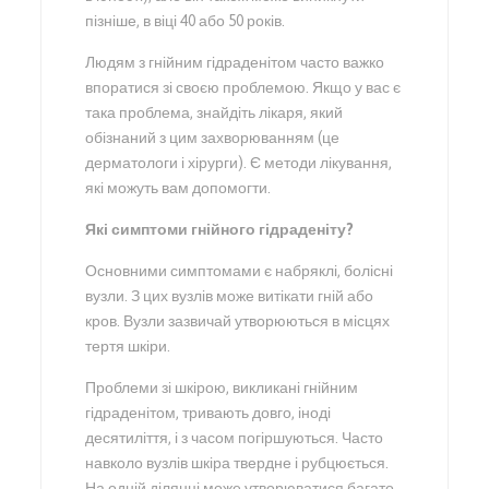
пізніше, в віці 40 або 50 років.
Людям з гнійним гідраденітом часто важко
впоратися зі своєю проблемою. Якщо у вас є
така проблема, знайдіть лікаря, який
обізнаний з цим захворюванням (це
дерматологи і хірурги). Є методи лікування,
які можуть вам допомогти.
Які симптоми гнійного гідраденіту?
Основними симптомами є набряклі, болісні
вузли. З цих вузлів може витікати гній або
кров. Вузли зазвичай утворюються в місцях
тертя шкіри.
Проблеми зі шкірою, викликані гнійним
гідраденітом, тривають довго, іноді
десятиліття, і з часом погіршуються. Часто
навколо вузлів шкіра твердне і рубцюється.
На одній ділянці може утворюватися багато