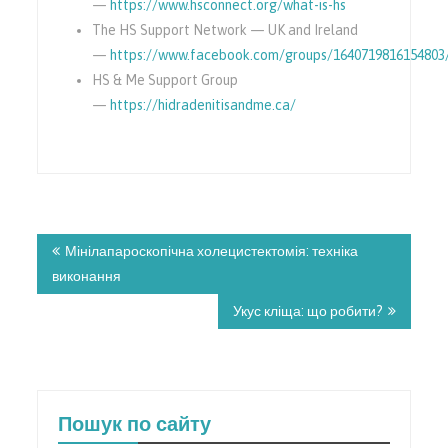
—
https://www.hsconnect.org/what-is-hs
The HS Support Network — UK and Ireland
—
https://www.facebook.com/groups/1640719816154803
HS & Me Support Group
—
https://hidradenitisandme.ca/
Навигация
по
Мінілапароскопічна холецистектомія: техніка
записям
виконання
Укус кліща: що робити?
Пошук по сайту