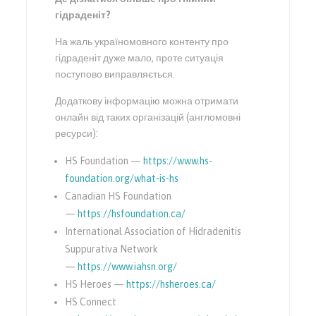
гідраденіт?
На жаль україномовного контенту про
гідраденіт дуже мало, проте ситуація
поступово виправляється.
Додаткову інформацію можна отримати
онлайн від таких організацій (англомовні
ресурси):
HS Foundation —
https://www.hs-
foundation.org/what-is-hs
Canadian HS Foundation
—
https://hsfoundation.ca/
International Association of Hidradenitis
Suppurativa Network
—
https://www.iahsn.org/
HS Heroes —
https://hsheroes.ca/
HS Connect