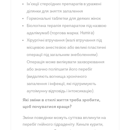
Ін’єкції стероїдних препаратів в уражені
ділянки для зняття запалення
Гормональні таблетки для деяких жінок
Біологічна терапія препаратом під назвою
адалімумаб (торгова марка: Humira)
Хірургічні втручання (малі втручання під
місцевою анестезією або великі пластичні
операції під загальним знеболенням).
Операція може вилікувати захворювання
або значно поліпшити його перебіг
(видаляють вогнища хронічного
запалення і інфекції, які підтримують
аутоімунну відповідь і інтоксикацію).
Які зміни в стилі життя треба зробити,
щоб почуватися краще?
Зміни поведінки можуть суттєва вплинути на
перебіг гнійного гідраденіту. Киньте курити,