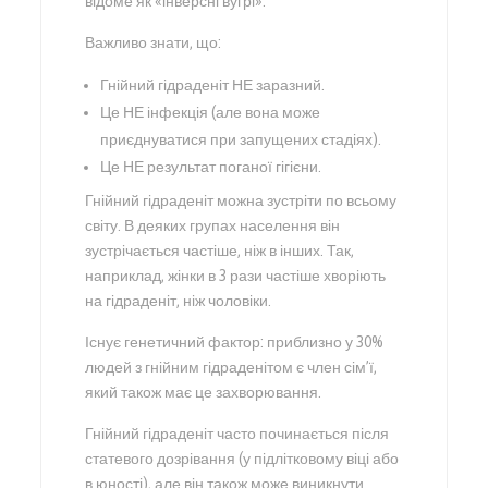
відоме як «інверсні вугрі».
Важливо знати, що:
Гнійний гідраденіт НЕ заразний.
Це НЕ інфекція (але вона може
приєднуватися при запущених стадіях).
Це НЕ результат поганої гігієни.
Гнійний гідраденіт можна зустріти по всьому
світу. В деяких групах населення він
зустрічається частіше, ніж в інших. Так,
наприклад, жінки в 3 рази частіше хворіють
на гідраденіт, ніж чоловіки.
Існує генетичний фактор: приблизно у 30%
людей з гнійним гідраденітом є член сім’ї,
який також має це захворювання.
Гнійний гідраденіт часто починається після
статевого дозрівання (у підлітковому віці або
в юності), але він також може виникнути