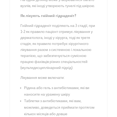
вузлів, які іноді утворюють тунелі під шкірою.
Як лікують гнійний гідраденіт?
Гнійний гідраденіт поділяють на 3 стадії, при
1-2 як правило пацієнт отримує лікування у
дерматолога, іноді у хірурга, тоді як третя
стадія, як правило потребує хірургічного
лікування разом з системною і локальною
терапією, що забезпечується сумісною
працею фахівців різних спеціальностей
(мультидисциплінарний підхід).
Лікування може включати:
Рідина або гель з антибіотиками, які ви
наносите на уражену шкіру
Таблетки з антибіотиками, які вам,
можливо, доведеться приймати протягом
кількох місяців або довше