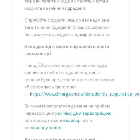
якщо ви палите. Люди, які палять, частіше
хворіють на гнійний гідраденіт.
Спробуйте схуднути, якщо у вас надмірна
вага. Гнійний гідраденіт більш поширений і
більш важкий у людей із надмірною вагою.
Який досвід я маю в лікуванні гнійного
гідраденіту?
Понад 10 років я оперую складні випадки
хронічного гнійного гідраденіту, одні з
перших були представлені в телепрограмах
«Я соромлюсь свого тіла»
—
https://www.chirurg.com.ua/hidradenitis_suppurativa_on
Ви можете записатися до мене на прийом
через кол-центр
клініки, де я зараз працюю
або написати мені в
вайбер
чи на
електронну пошту
Де дізнатися більше про гнійний