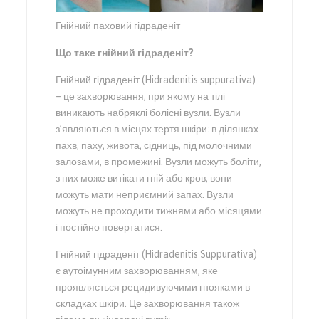
Гнійний паховий гідраденіт
Що таке гнійний гідраденіт?
Гнійний гідраденіт (Hidradenitis suppurativa)
– це захворювання, при якому на тілі
виникають набряклі болісні вузли. Вузли
з’являються в місцях тертя шкіри: в ділянках
пахв, паху, живота, сідниць, під молочними
залозами, в промежині. Вузли можуть боліти,
з них може витікати гній або кров, вони
можуть мати неприємний запах. Вузли
можуть не проходити тижнями або місяцями
і постійно повертатися.
Гнійний гідраденіт (Hidradenitis Suppurativa)
є аутоімунним захворюванням, яке
проявляється рецидивуючими гнояками в
складках шкіри. Це захворювання також