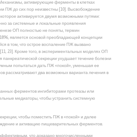
. Механизмы, активирующие ферменты в клетках
ии ПЖ до сих пор неизвестны [10]. Высвобождение
, которое активируется двумя возможными путями:
енно за системные и локальные проявления
генезе ОП полностью не поняты, термин
 1896, является основой преобладающей концепции
ся в том, что острое воспаление ПЖ вызвано
1, 23]. Кроме того, в экспериментальных моделях ОП
я панкреатической секреции ухудшает течение болезни
азумным попытаться дать ПЖ «покой», уменьшая ее
ов рассматривают два возможных варианта лечения в
ованных ферментов ингибиторами протеазы или
тельные медиаторы, чтобы устранить системную
екреции, чтобы поместить ПЖ в «покой» и далее
ождение и активацию пищеварительных ферментов.
еэффективным, что доказано многочисленными