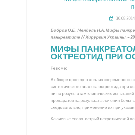
п
30.08.2014
Бобров О.Е., Мендель Н.А. Мифы панк
панкреатите // Хирургия Украины. – 2007
МИФЫ ПАНКРЕАТОЛ
ОКТРЕОТИД ПРИ О
Резюме:
В обзоре проведен анализ современного 
синтетического аналога октреотида при ос
ни по результатам клинических испытаний
препаратов на результаты лечения больны
следовательно, применение их при указан
Ключевые слова: острый некротический пан