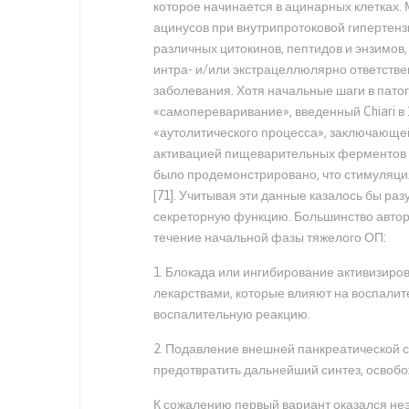
которое начинается в ацинарных клетках
ацинусов при внутрипротоковой гипертенз
различных цитокинов, пептидов и энзимов
интра- и/или экстрацеллюлярно ответств
заболевания. Хотя начальные шаги в пато
«самопереваривание», введенный Chiari в
«аутолитического процесса», заключающей
активацией пищеварительных ферментов [1
было продемонстрировано, что стимуляци
[71]. Учитывая эти данные казалось бы р
секреторную функцию. Большинство автор
течение начальной фазы тяжелого ОП:
1. Блокада или ингибирование активизир
лекарствами, которые влияют на воспали
воспалительную реакцию.
2. Подавление внешней панкреатической с
предотвратить дальнейший синтез, освоб
К сожалению первый вариант оказался н