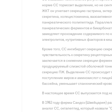
норме СС тормозит выделение, но не синте
ЖКТ он угнетает секрецию гастрина, энте
секретина, холецистокинина, вазоактивног
панкреатического полипептида. Параллел
панкреатических ферментов и бикарбонато
замедляет прохождение содержимого по киш
электролитов, нутритивных факторов в кише
Кроме того, СС ингибирует секрецию секр
чувствительность к секретину рецепторны
заключается в снижении секреции фермент
продуцируемый слизистой оболочкой тонк
секрецию ПЖ. Выделение СС происходит п
поступление жиров и аминокислот с пищей
бассейна, уменьшает спанхнический кровото
В настоящее время СС выпускается под 
В 1982 году фирма Сандоз (Швейцария) р
аналог СС, октапептид, который назвали “