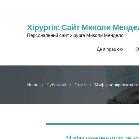
Хірургія: Сайт Миколи Менде
Персональний сайт хірурга Миколи Менделя
Де я працюю
О
Home
Публікації
Статті
Мифы панкреатологии
Мифы панкреатологии: са