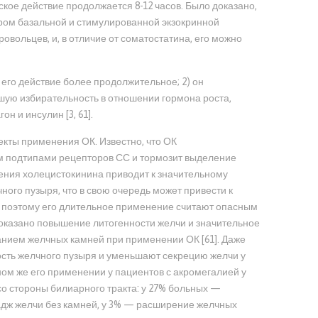
ское действие продолжается 8-12 часов. Было доказано,
ром базальной и стимулированной экзокринной
овольцев, и, в отличие от соматостатина, его можно
его действие более продолжительное; 2) он
шую избирательность в отношении гормона роста,
н и инсулин [3, 61].
кты применения ОК. Известно, что ОК
-м подтипами рецепторов СС и тормозит выделение
ния холецистокинина приводит к значительному
ого пузыря, что в свою очередь может привести к
 поэтому его длительное применение считают опасным
 показано повышение литогенности желчи и значительное
анием желчных камней при применении ОК [61]. Даже
сть желчного пузыря и уменьшают секрецию желчи у
ном же его применении у пациентов с акромегалией у
о стороны билиарного тракта: у 27% больных —
адж желчи без камней, у 3% — расширение желчных