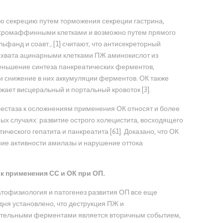
ю секрецию путем торможения секреции гастрина,
охромаффинными клетками и возможно путем прямого
льфанд и соавт., [1] считают, что антисекреторный
ахвата ацинарными клетками ПЖ аминокислот из
еньшение синтеза панкреатических ферментов,
и снижение в них аккумуляции ферментов. ОК также
ает висцеральный и портальный кровоток [3].
естаза к осложнениям применения ОК относят и более
ых случаях: развитие острого холецистита, восходящего
ического гепатита и панкреатита [61]. Доказано, что ОК
ие активности амилазы и нарушение оттока
к применения СС и ОК при ОП.
атофизиология и патогенез развития ОП все еще
одня установлено, что деструкция ПЖ и
ительными ферментами является вторичным событием,