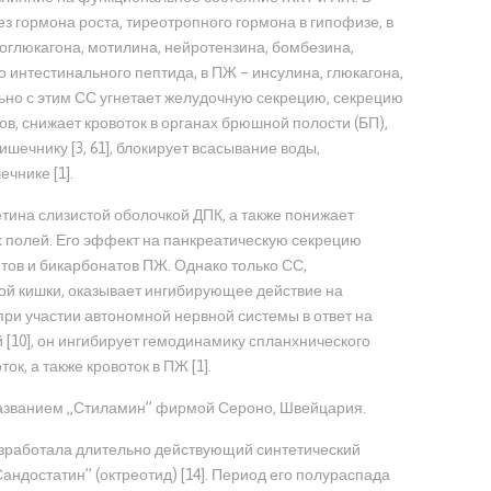
з гормона роста, тиреотропного гормона в гипофизе, в
роглюкагона, мотилина, нейротензина, бомбезина,
о интестинального пептида, в ПЖ – инсулина, глюкагона,
ьно с этим СС угнетает желудочную секрецию, секрецию
в, снижает кровоток в органах брюшной полости (БП),
ечнику [3, 61], блокирует всасывание воды,
чнике [1].
етина слизистой оболочкой ДПК, а также понижает
х полей. Его эффект на панкреатическую секрецию
ов и бикарбонатов ПЖ. Однако только СС,
ой кишки, оказывает ингибирующее действие на
ри участии автономной нервной системы в ответ на
 [10], он ингибирует гемодинамику спланхнического
к, а также кровоток в ПЖ [1].
названием „Стиламин” фирмой Сероно, Швейцария.
азработала длительно действующий синтетический
Сандостатин” (октреотид) [14]. Период его полураспада