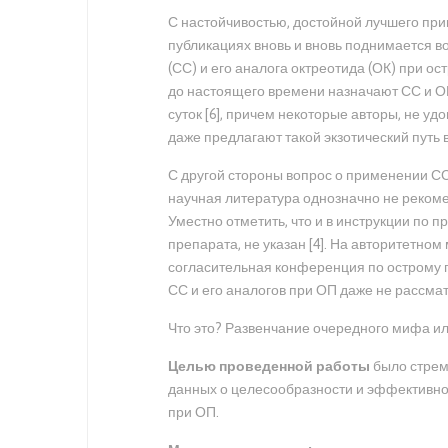
С настойчивостью, достойной лучшего при
публикациях вновь и вновь поднимается 
(СС) и его аналога октреотида (ОК) при остр
до настоящего времени назначают СС и ОК
суток [6], причем некоторые авторы, не 
даже предлагают такой экзотический путь 
С другой стороны вопрос о применении СС
научная литература однозначно не рекоменд
Уместно отметить, что и в инструкции по 
препарата, не указан [4]. На авторитет
согласительная конференция по острому п
СС и его аналогов при ОП даже не рассмат
Что это? Развенчание очередного мифа и
Целью проведенной работы
было стрем
данных о целесообразности и эффективно
при ОП.