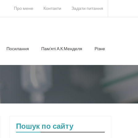
Про мене
Контакти
Задати питання
Посилання
Памʼяті А.К.Менделя
Різне
Пошук по сайту