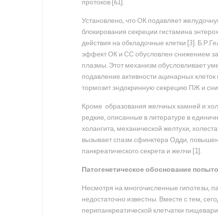
протоков [61].
Установлено, что ОК подавляет желудочну
блокирования секреции гистамина энтер
действия на обкладочные клетки [3]. Б.Р.Ге
эффект ОК и СС обусловлен снижением з
плазмы. Этот механизм обусловливает ум
подавление активности ацинарных клеток 
тормозит эндокринную секрецию ПЖ и сниж
Кроме образования желчных камней и хол
редкие, описанные в литературе в единичн
холангита, механической желтухи, холестат
вызывает спазм сфинктера Одди, повышен
панкреатического секрета и желчи [1].
Патогенетическое обоснование попыто
Несмотря на многочисленные гипотезы, п
недостаточно известны. Вместе с тем, сег
перипанкреатической клетчатки пищевар