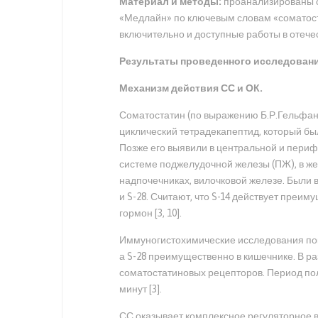
Материал и методы:
проанализированы с
«Медлайн» по ключевым словам «соматоста
включительно и доступные работы в отече
Результаты проведенного исследовани
Механизм действия СС и ОК.
Соматостатин (по выражению Б.Р.Гельфанда
циклический тетрадекапептид, который был
Позже его выявили в центральной и периф
системе поджелудочной железы (ПЖ), в жел
надпочечниках, вилочковой железе. Были
и S-28. Считают, что S-14 действует преи
гормон [3, 10].
Иммуногистохимические исследования показ
а S-28 преимущественно в кишечнике. В р
соматостатиновых рецепторов. Период полу
минут [3].
СС оказывает комплексное регуляторное 