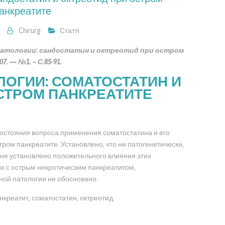
анкреатите
Chirurg
Статті
реатологии: сандостатин и октреотид при остром
. — №1. – С.85-91.
ОГИИ: СОМАТОСТАТИН И
СТРОМ ПАНКРЕАТИТЕ
состояния вопроса применения соматостатина и его
тром панкреатите. Установлено, что ни патогенетически,
 не установлено положительного влияния этих
х с острым некротическим панкреатитом,
ной патологии не обосновано.
креатит, соматостатин, октреотид.