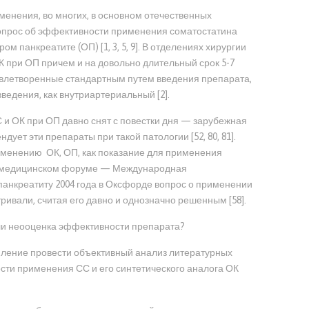
менения, во многих, в основном отечественных
вопрос об эффективности применения соматостатина
ом панкреатите (ОП) [1, 3, 5, 9]. В отделениях хирургии
 при ОП причем и на довольно длительный срок 5-7
удовлетворенные стандартным путем введения препарата,
введения, как внутриартериальный [2].
 и ОК при ОП давно снят с повестки дня — зарубежная
ует эти препараты при такой патологии [52, 80, 81].
прменению ОК, ОП, как показание для применения
ном медицинском форуме — Международная
анкреатиту 2004 года в Оксфорде вопрос о применении
ривали, считая его давно и однозначно решенным [58].
ли неооценка эффективности препарата?
ление провести объективный анализ литературных
сти применения СС и его синтетического аналога ОК