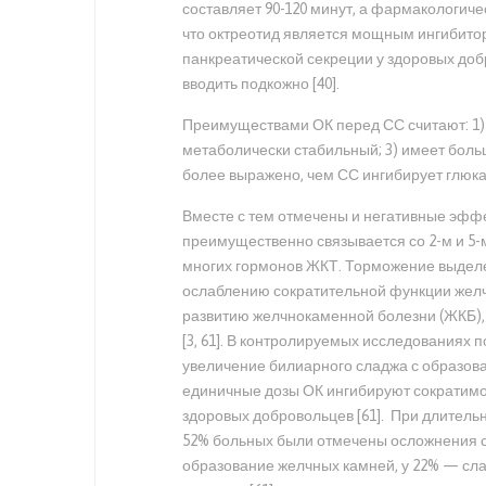
составляет 90-120 минут, а фармакологиче
что октреотид является мощным ингибито
панкреатической секреции у здоровых добр
вводить подкожно [40].
Преимуществами ОК перед СС считают: 1) 
метаболически стабильный; 3) имеет боль
более выражено, чем СС ингибирует глюкаго
Вместе с тем отмечены и негативные эффе
преимущественно связывается со 2-м и 5
многих гормонов ЖКТ. Торможение выделе
ослаблению сократительной функции желчн
развитию желчнокаменной болезни (ЖКБ),
[3, 61]. В контролируемых исследованиях
увеличение билиарного сладжа с образов
единичные дозы ОК ингибируют сократимо
здоровых добровольцев [61]. При длитель
52% больных были отмечены осложнения с
образование желчных камней, у 22% — сл