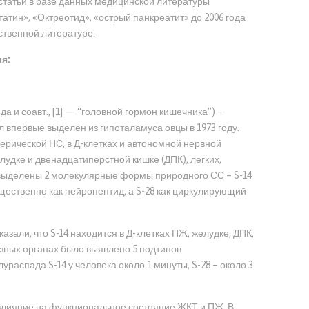
татьи в базе данных медицинской литературы
тин», «Октреотид», «острый панкреатит» до 2006 года
ственной литературе.
я:
 и соавт., [1] — “головной гормон кишечника”) –
 впервые выделен из гипоталамуса овцы в 1973 году.
ерической НС, в Д-клетках и автономной нервной
удке и двенадцатиперстной кишке (ДПК), легких,
 выделены 2 молекулярные формы природного СС – S-14
мущественно как нейропептид, а S-28 как циркулирующий
али, что S-14 находится в Д-клетках ПЖ, желудке, ДПК,
азных органах было выявлено 5 подтипов
распада S-14 у человека около 1 минуты, S-28 – около 3
влияние на функциональное состояние ЖКТ и ПЖ. В