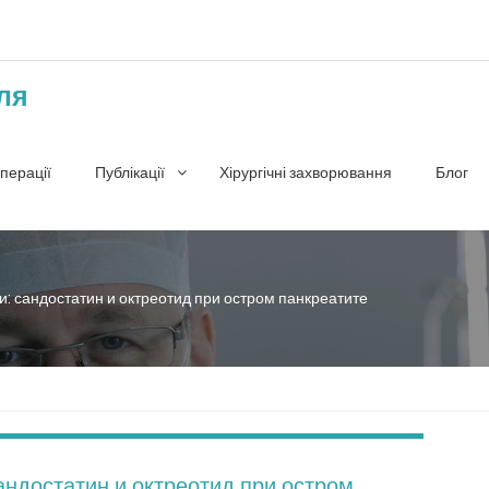
ля
перації
Публікації
Хірургічні захворювання
Блог
: сандостатин и октреотид при остром панкреатите
ндостатин и октреотид при остром